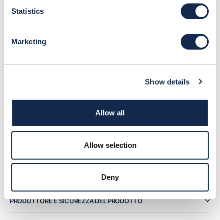
Statistics
Pochi pezzi rimasti
Marketing
AGGIUNGI AL CARRELLO
Show details
Iscriviti alla
ottieni il 10% di sconto e approfitta dei
newsletter
vantaggi.
Translation missing: it.general.accessibility.loading
Allow all
DESCRIZIONE
Allow selection
COMPOSIZIONE E MATERIALI
Deny
SPEDIZIONI E RESI
PRODUTTORE E SICUREZZA DEL PRODOTTO