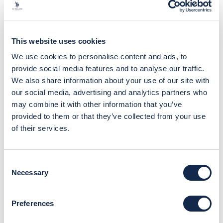
This website uses cookies
HOME
/
MAGLIA GIROCOLLO MISTO LANA E VISCOSA
We use cookies to personalise content and ads, to
provide social media features and to analyse our traffic.
Maglia girocollo misto lana e viscosa
We also share information about your use of our site with
40%
our social media, advertising and analytics partners who
Prezzo
€79,00
Prezzo scontato
may combine it with other information that you’ve
€47,40
provided to them or that they’ve collected from your use
of their services.
Colore:
Blu
Consent
Necessary
Selection
Taglia:
S
S
M
L
XL
XXL
3XL
Preferences
4XL