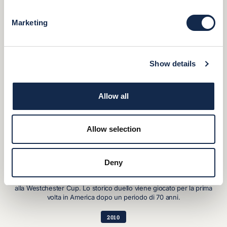
1990
Marketing
100° ANNIVERSARIO DALLA FONDAZIONE DI USPA
La United States Polo Association celebra il suo 100° anniversario.
Show details
2004
IL 100° ANNIVERSARIO DELLA UNITED STATES POLO
Allow all
ASSOCIATION
L'International Polo Club di Palm Beach ospita il 100° anniversario
della United States Polo Association.
Allow selection
2008
Deny
LA WESTCHESTER CUP SI GIOCA IN AMERICA
USPA sfida ufficialmente la Hurlingham Polo Association of England
alla Westchester Cup. Lo storico duello viene giocato per la prima
volta in America dopo un periodo di 70 anni.
2010