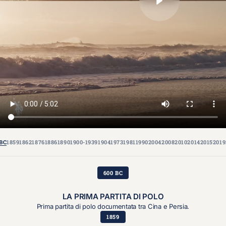
 BC
1859
1862
1876
1886
1890
1900-1939
1904
1973
1981
1990
2004
2008
2010
2014
2015
2019
600 BC
LA PRIMA PARTITA DI POLO
Prima partita di polo documentata tra Cina e Persia.
1859