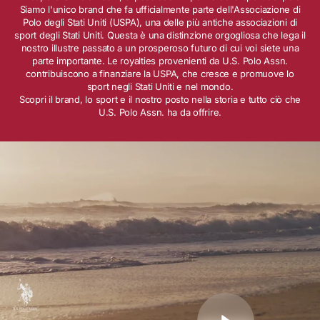
Siamo l'unico brand che fa ufficialmente parte dell'Associazione di
Polo degli Stati Uniti (USPA), una delle più antiche associazioni di
sport degli Stati Uniti. Questa è una distinzione orgogliosa che lega il
nostro illustre passato a un prosperoso futuro di cui voi siete una
parte importante. Le royalties provenienti da U.S. Polo Assn.
contribuiscono a finanziare la USPA, che cresce e promuove lo
sport negli Stati Uniti e nel mondo.
Scopri il brand, lo sport e il nostro posto nella storia e tutto ciò che
U.S. Polo Assn. ha da offrire.
Riproduci video