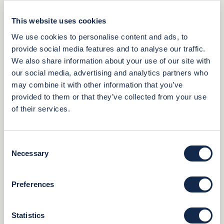
1900-1939
This website uses cookies
LO SPORT DEL POLO AI GIOCHI OLIMPICI
We use cookies to personalise content and ads, to
Lo sport del polo si gioca alle Olimpiadi.
1904
provide social media features and to analyse our traffic.
We also share information about your use of our site with
PRIMO US OPEN POLO CHAMPIONSHIP
our social media, advertising and analytics partners who
A New York City, la squadra americana sconfigge la squadra
may combine it with other information that you’ve
britannica al primo US Open Polo Championship.
provided to them or that they’ve collected from your use
1973
of their services.
PRIMI HANDICAP USPA ASSEGNATI ALLE DONNE
Elizabeth Daily, Sue Sally Hale, Virginia Merchant e Jorie Butler
Richardson sono tra le prime donne a cui sono stati assegnati
Consent
handicap USPA.
Necessary
Selection
1981
Preferences
LICENZE GLOBALI
Si avvia il programma di licenze globali per la United States Polo
Association, creato per gestire i suoi marchi e promuovere lo sport
Statistics
del polo.