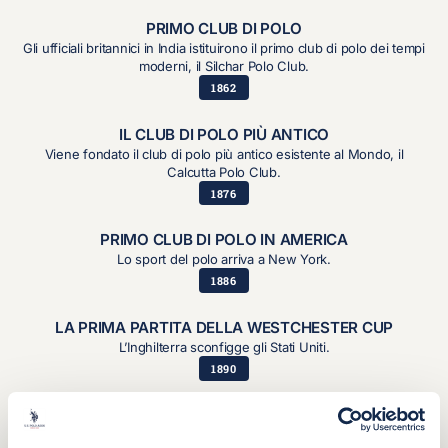
PRIMO CLUB DI POLO
Gli ufficiali britannici in India istituirono il primo club di polo dei tempi
moderni, il Silchar Polo Club.
1862
IL CLUB DI POLO PIÙ ANTICO
Viene fondato il club di polo più antico esistente al Mondo, il
Calcutta Polo Club.
1876
PRIMO CLUB DI POLO IN AMERICA
Lo sport del polo arriva a New York.
1886
LA PRIMA PARTITA DELLA WESTCHESTER CUP
L’Inghilterra sconfigge gli Stati Uniti.
1890
NASCE LA UNITED STATE POLO ASSOCIATION (USPA)
Creata con l’obiettivo di promuovere lo sport del polo.