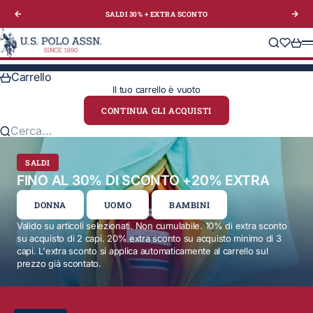
Vai al contenuto
SALDI 30% + EXTRA
SCONTO
Precedente
Suc
U.S. Polo Assn. Italy
Cerca
Translat
Carre
M
Carrello
Il tuo carrello è vuoto
CONTINUA GLI ACQUISTI
Cerca...
SALDI
FINO AL 30% DI SCONTO +20% EXTRA
DONNA
UOMO
BAMBINI
Valido su articoli selezionati. Non cumulabile. 10% di extra sconto
su acquisto di 2 capi. 20% extra sconto su acquisto minimo di 3
capi. L'extra sconto si applica automaticamente al carrello sul
prezzo già scontato.