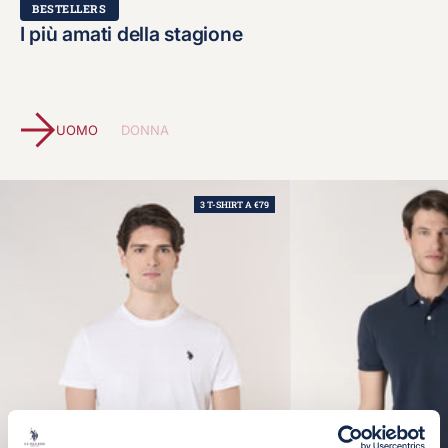
BESTELLERS
I più amati della stagione
UOMO
DONNA
3 T-SHIRT A €79