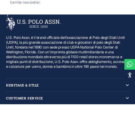
tramite newsletter.
U.S. Polo Assn. è il brand ufficiale dell’associazione di Polo degli Stati Uniti
(USPA), la più grande associazione di club e giocatori di polo degli Stati
Uniti, fondata nel 1890 con sede presso USPA National Polo Center di
Wellington, Florida. Con un'impronta globale multimiliardaria e una
distribuzione mondiale attraverso più di 1100 retail stores monomarca e
migliaia punti di distribuzione, U.S. Polo Assn. offre abbigliamento, accessori
e calzature per uomo, donna e bambino in oltre 190 paesi nel mondo.
HERITAGE & STILE
CUSTOMER SERVICE
TERMINI E CONDIZIONI
© 2026 - U.S. Polo Assn. Italy - IN.CO.M. S.p.A. - P.IVA 00286820972