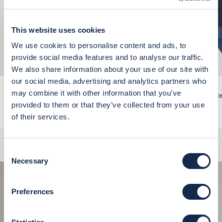
This website uses cookies
We use cookies to personalise content and ads, to
provide social media features and to analyse our traffic.
We also share information about your use of our site with
our social media, advertising and analytics partners who
may combine it with other information that you’ve
T-shirt girocollo in cotone
Polo shirt a maniche corte
Prezzo scontato
Prezzo scontato
€39,00
€69,00
provided to them or that they’ve collected from your use
of their services.
+11
+10
Bianco
Acqua Marina
Verde
Nero
Arancio
Grigio
Verde
Blu
Blu
Bianco
Beige
Blu
Blu
Beige
Consent
Necessary
Selection
Preferences