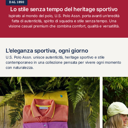
DAL 1890
Lo stile senza tempo del heritage sportivo
Ispirato al mondo del polo, U.S. Polo Assn. porta avanti un’eredità
fatta di autenticità, spirito di squadra e stile senza tempo. Una
visione casual premium che combina comfort, qualità e versatilità.
L’eleganza sportiva, ogni giorno
U.S. Polo Assn. unisce autenticità, heritage sportivo e stile
contemporaneo in una collezione pensata per vivere ogni momento
con naturalezza.