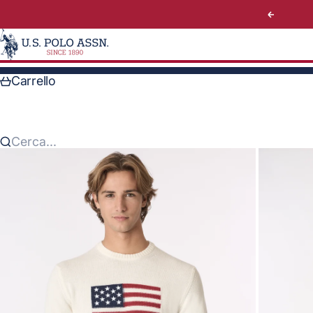
Vai al contenuto
Preceden
U.S. Polo Assn. Italy
Carrello
Cerca...