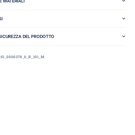
E MATERIALI
SI
SICUREZZA DEL PRODOTTO
_01_0000378_6_R_101_M