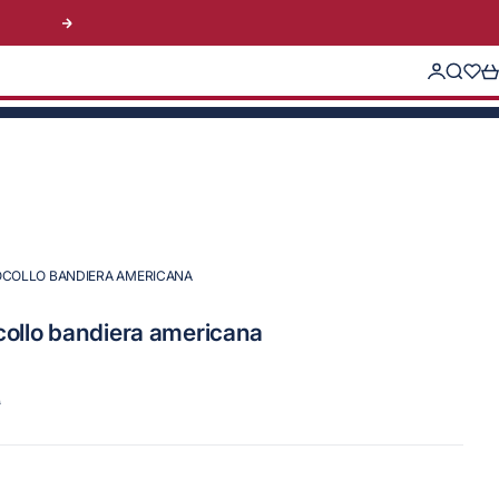
Successivo
Accedi
Cerca
Trans
Ca
OCOLLO BANDIERA AMERICANA
collo bandiera americana
0