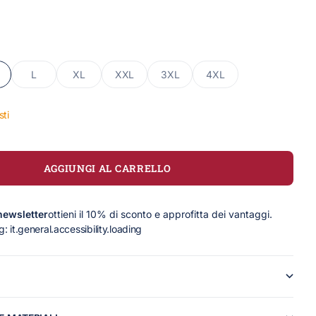
L
XL
XXL
3XL
4XL
sti
AGGIUNGI AL CARRELLO
 newsletter
ottieni il 10% di sconto e approfitta dei vantaggi.
g: it.general.accessibility.loading