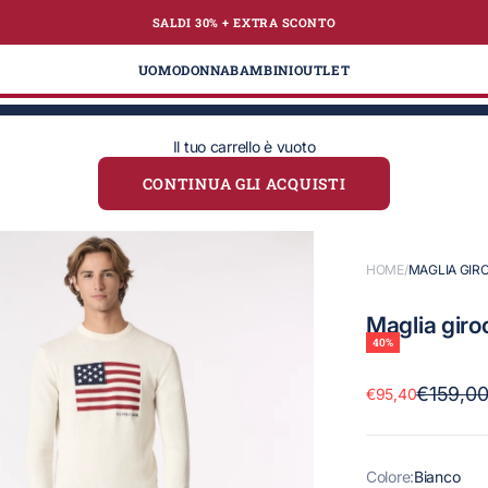
SALDI 30% + EXTRA
SCONTO
te
UOMO
DONNA
BAMBINI
OUTLET
Il tuo carrello è vuoto
CONTINUA GLI ACQUISTI
HOME
/
MAGLIA GIR
Maglia giro
40%
Prezzo
€159,0
Prezzo scontato
€95,40
Colore:
Bianco