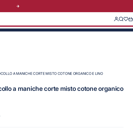
Successivo
Accedi
Cerca
Trans
Ca
OCOLLO A MANICHE CORTE MISTO COTONE ORGANICO E LINO
collo a maniche corte misto cotone organico
0