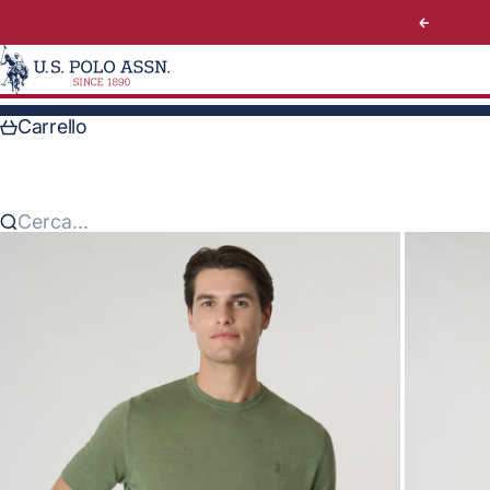
Vai al contenuto
Preceden
U.S. Polo Assn. Italy
Carrello
Cerca...