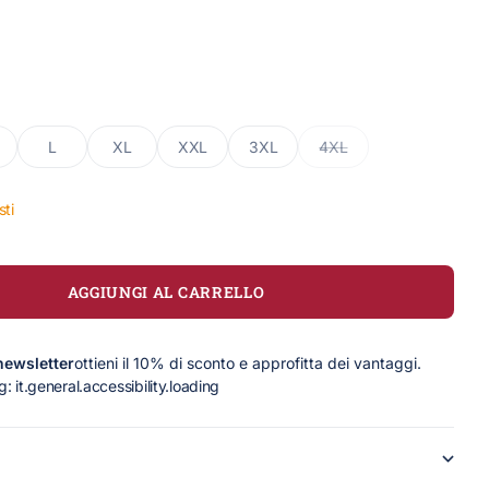
L
XL
XXL
3XL
4XL
sti
AGGIUNGI AL CARRELLO
 newsletter
ottieni il 10% di sconto e approfitta dei vantaggi.
g: it.general.accessibility.loading