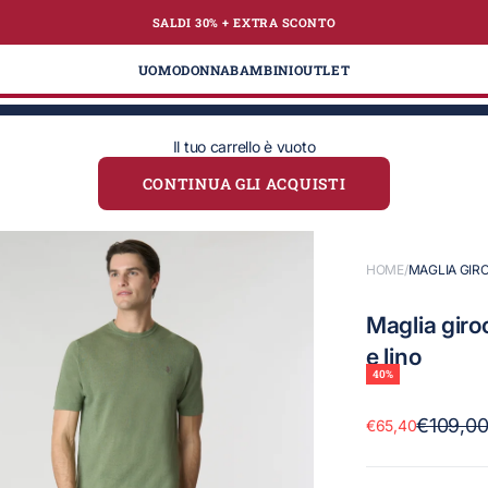
SALDI 30% + EXTRA
SCONTO
te
UOMO
DONNA
BAMBINI
OUTLET
Il tuo carrello è vuoto
CONTINUA GLI ACQUISTI
HOME
/
MAGLIA GIR
Maglia giro
e lino
40%
Prezzo
€109,0
Prezzo scontato
€65,40