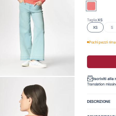
Taglia:
XS
XS
S
Pochi pezzi rima
Iscriviti alla
Translation missin
DESCRIZIONE