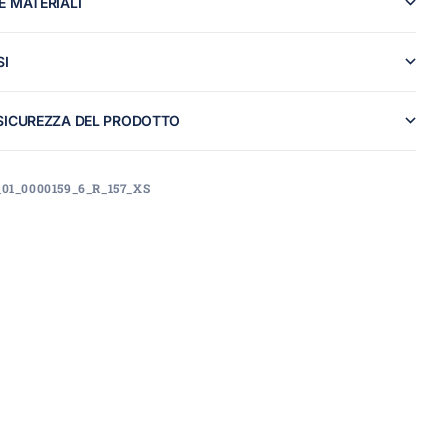
E MATERIALI
SI
SICUREZZA DEL PRODOTTO
_01_0000159_6_R_157_XS