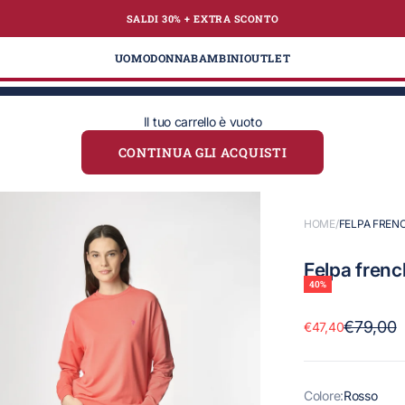
SALDI 30% + EXTRA
SCONTO
te
UOMO
DONNA
BAMBINI
OUTLET
Il tuo carrello è vuoto
CONTINUA GLI ACQUISTI
HOME
/
FELPA FREN
Felpa french
40%
Prezzo
€79,00
Prezzo scontato
€47,40
Colore:
Rosso