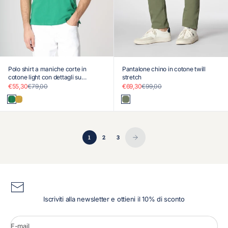
Polo shirt a maniche corte in
Pantalone chino in cotone twill
cotone light con dettagli su
stretch
maniche e colletto
Prezzo scontato
Prezzo
Prezzo scontato
Prezzo
€55,30
€79,00
€69,30
€99,00
Verde
Giallo
Verde
1
2
3
Iscriviti alla newsletter e ottieni il 10% di sconto
E-mail