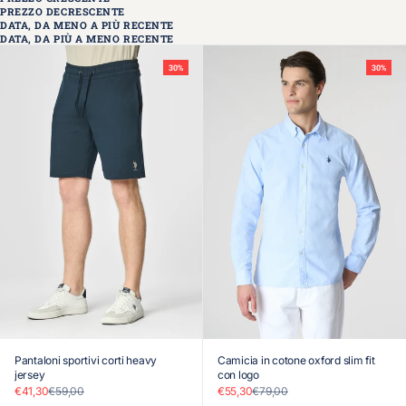
PREZZO DECRESCENTE
DATA, DA MENO A PIÙ RECENTE
DATA, DA PIÙ A MENO RECENTE
30%
30%
Pantaloni sportivi corti heavy
Camicia in cotone oxford slim fit
jersey
con logo
Prezzo scontato
Prezzo
Prezzo scontato
Prezzo
€41,30
€59,00
€55,30
€79,00