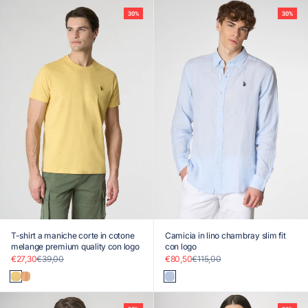
30%
30%
T-shirt a maniche corte in cotone
Camicia in lino chambray slim fit
melange premium quality con logo
con logo
Prezzo scontato
Prezzo
Prezzo scontato
Prezzo
€27,30
€39,00
€80,50
€115,00
Giallo
Arancio
Blu