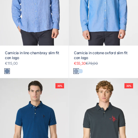
Camicia in lino chambray slim fit
Camicia in cotone oxford slim fit
con logo
con logo
Prezzo scontato
Prezzo scontato
Prezzo
€115,00
€55,30
€79,00
Blu
Blu
Blu
30%
30%