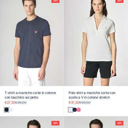
30%
30%
T-shirt a maniche corte in cotone
Polo shirt a maniche corte con
con taschino sul petto
scollo a V in cotone stretch
Prezzo scontato
Prezzo
Prezzo scontato
Prezzo
€27,30
€39,00
€41,30
€59,00
Blu
Bianco
Bianco
Blu
Rosa
30%
30%