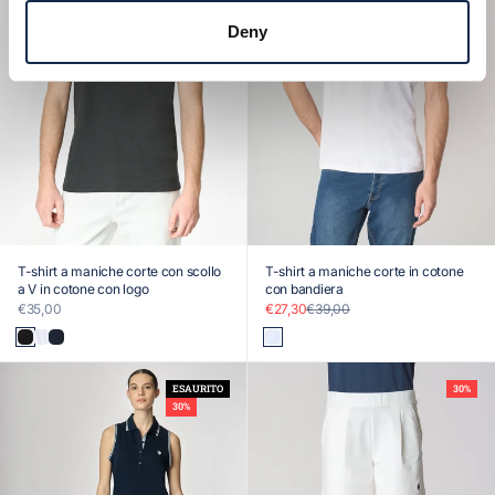
Deny
T-shirt a maniche corte con scollo
T-shirt a maniche corte in cotone
a V in cotone con logo
con bandiera
Prezzo scontato
Prezzo scontato
Prezzo
€35,00
€27,30
€39,00
Nero
Bianco
Blu
Bianco
ESAURITO
30%
30%