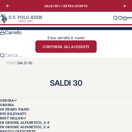
Vai al contenuto
SALDI 30% + EXTRA
SCONTO
Precedente
Suc
U.S. Polo Assn. Italy
Cerca
Translat
Carre
M
Carrello
Il tuo carrello è vuoto
CONTINUA GLI ACQUISTI
Cerca...
HOME
/
SALDI 30
SALDI 30
ORDINA
ORDINA
IN PRIMO PIANO
PIÙ RILEVANTI
BEST SELLER
IN ORDINE ALFABETICO, A-Z
IN ORDINE ALFABETICO, Z-A
PREZZO CRESCENTE