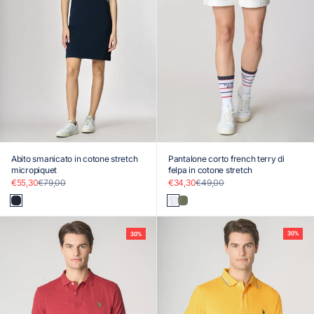
Abito smanicato in cotone stretch
Pantalone corto french terry di
micropiquet
felpa in cotone stretch
Prezzo scontato
Prezzo
Prezzo scontato
Prezzo
€55,30
€79,00
€34,30
€49,00
Blu
Bianco
Verde
30%
30%