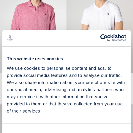
This website uses cookies
We use cookies to personalise content and ads, to
provide social media features and to analyse our traffic.
Camicia in lino chambray slim fit
T-shirt a maniche corte con scollo
We also share information about your use of our site with
con logo
a V in cotone con logo
our social media, advertising and analytics partners who
Prezzo scontato
Prezzo
Prezzo scontato
€80,50
€115,00
€35,00
may combine it with other information that you’ve
Rosa
Blu
Turchese
Bianco
Nero
Blu
provided to them or that they’ve collected from your use
of their services.
30%
30%
Consent