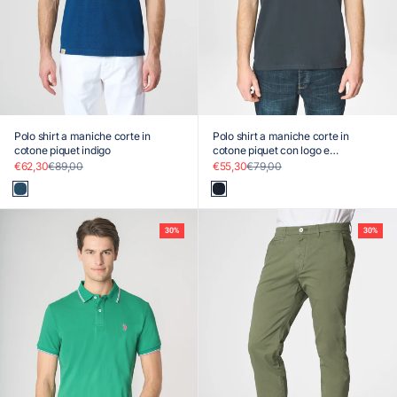
Polo shirt a maniche corte in
Polo shirt a maniche corte in
cotone piquet indigo
cotone piquet con logo e
sottocolletto colorato
Prezzo scontato
Prezzo
Prezzo scontato
Prezzo
€62,30
€89,00
€55,30
€79,00
Blu
Blu
30%
30%