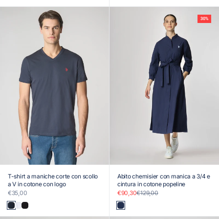
30%
T-shirt a maniche corte con scollo
Abito chemisier con manica a 3/4 e
a V in cotone con logo
cintura in cotone popeline
Prezzo scontato
Prezzo scontato
Prezzo
€35,00
€90,30
€129,00
Blu
Bianco
Nero
Blu