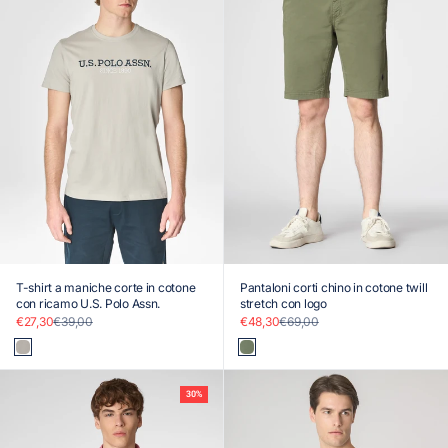
T-shirt a maniche corte in cotone
Pantaloni corti chino in cotone twill
con ricamo U.S. Polo Assn.
stretch con logo
Prezzo scontato
Prezzo
Prezzo scontato
Prezzo
€27,30
€39,00
€48,30
€69,00
Beige
Verde
30%