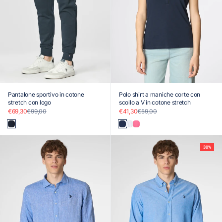
Pantalone sportivo in cotone
Polo shirt a maniche corte con
stretch con logo
scollo a V in cotone stretch
Prezzo scontato
Prezzo
Prezzo scontato
Prezzo
€69,30
€99,00
€41,30
€59,00
Blu
Blu
Bianco
Rosa
30%