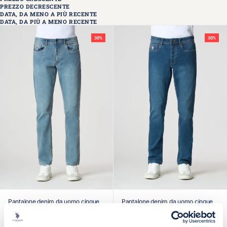
PREZZO DECRESCENTE
DATA, DA MENO A PIÙ RECENTE
DATA, DA PIÙ A MENO RECENTE
30%
30%
Pantalone denim da uomo cinque
Pantalone denim da uomo cinque
tasche regular fit
tasche regular fit
Prezzo scontato
Prezzo
Prezzo scontato
Prezzo
€48,30
€69,00
€48,30
€69,00