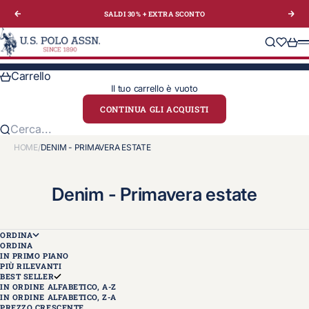
Vai al contenuto
SALDI 30% + EXTRA
SCONTO
Precedente
Suc
U.S. Polo Assn. Italy
Cerca
Translat
Carre
M
Carrello
Il tuo carrello è vuoto
CONTINUA GLI ACQUISTI
Cerca...
HOME
/
DENIM - PRIMAVERA ESTATE
Denim - Primavera estate
ORDINA
ORDINA
IN PRIMO PIANO
PIÙ RILEVANTI
BEST SELLER
IN ORDINE ALFABETICO, A-Z
IN ORDINE ALFABETICO, Z-A
PREZZO CRESCENTE