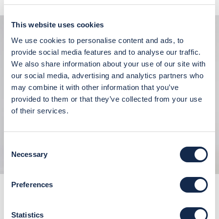
Blu
Blu
Blu
Blu
Blu
Blu
This website uses cookies
30%
30%
We use cookies to personalise content and ads, to
provide social media features and to analyse our traffic.
We also share information about your use of our site with
our social media, advertising and analytics partners who
may combine it with other information that you’ve
provided to them or that they’ve collected from your use
of their services.
Consent
Necessary
Selection
Preferences
Pantalone denim cinque tasche
Pantalone denim da donna skinny
tapered fit
fit in cotone stretch
Prezzo scontato
Prezzo
Prezzo scontato
Prezzo
€62,30
€89,00
A partire da €27,30
€89,00
Statistics
Blu
Blu