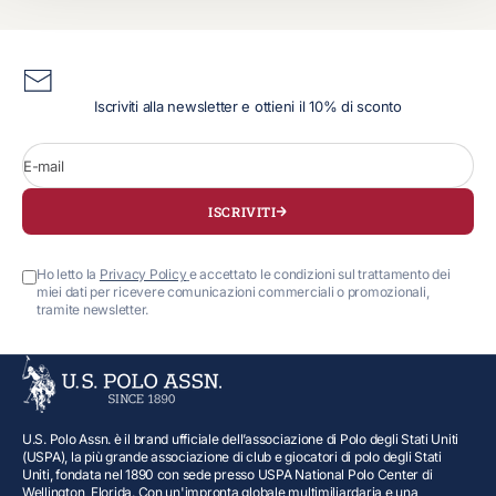
Iscriviti alla newsletter e ottieni il 10% di sconto
E-mail
ISCRIVITI
Ho letto la
Privacy Policy
e accettato le condizioni sul trattamento dei
miei dati per ricevere comunicazioni commerciali o promozionali,
tramite newsletter.
U.S. Polo Assn. è il brand ufficiale dell’associazione di Polo degli Stati Uniti
(USPA), la più grande associazione di club e giocatori di polo degli Stati
Uniti, fondata nel 1890 con sede presso USPA National Polo Center di
Wellington, Florida. Con un'impronta globale multimiliardaria e una