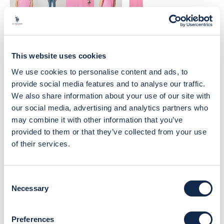
HOME
/
This website uses cookies
POLO SHIRT A MANICHE CORTE IN COTONE CON LOGO COLORATO E
DETTAGLI RIGATI
We use cookies to personalise content and ads, to
provide social media features and to analyse our traffic.
Polo shirt a maniche corte in cotone con
We also share information about your use of our site with
logo colorato e dettagli rigati
our social media, advertising and analytics partners who
30%
may combine it with other information that you’ve
provided to them or that they’ve collected from your use
Prezzo
€89,00
Prezzo scontato
€62,30
of their services.
Colore:
Rosa
Consent
Necessary
Selection
Taglia:
S
Preferences