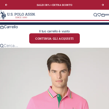
Vai al contenuto
SALDI 30% + EXTRA
SCONTO
Precedente
Suc
U.S. Polo Assn. Italy
Cerca
Translat
Carre
M
Carrello
Il tuo carrello è vuoto
CONTINUA GLI ACQUISTI
Cerca...